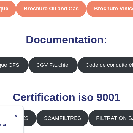
ique
Brochure Oil and Gas
Brochure Vinic
Documentation:
ique CFSI
CGV Fauchier
Code de conduite é
Certification iso 9001
×
NOFILTRES
SCAMFILTRES
FILTRATION S.
s et