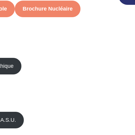
ole
Brochure Nucléaire
thique
A.S.U.